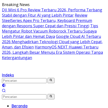
Langsung
Breaking News
ke
DJI Mini 6 Pro Review Terbaru 2026, Performa Terbang
konten
Stabil dengan Fitur AI yang Lebih Pintar
Review
SteelSeries Apex Pro Terbaru, Keyboard Premium
dengan Respons Super Cepat dan Presisi Tinggi
Tips
Mengatur Robot Vacuum Roborock Terbaru Supaya
Lebih Pintar dan Hemat Daya
Google Cloud AI Terbaru
2026 Menghadirkan Teknologi Cloud yang Lebih Cepat,
Aman, dan Efisien
HarmonyOS NEXT Huawei Terbaru
2026, Langkah Besar Menuju Era Sistem Operasi Tanpa
Ketergantungan
Indeks
Beranda