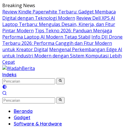
Langsung
Breaking News
ke
Review Kindle Paperwhite Terbaru: Gadget Membaca
konten
Digital dengan Teknologi Modern
Review Dell XPS AI
Laptop Terbaru: Mengulas Desain, Kinerja, dan Fitur
Pintar Modern
Tips Tekno 2026: Panduan Menjaga
Performa Laptop AI Modern Tetap Stabil
Info DJI Drone
Terbaru 2026: Performa Canggih dan Fitur Modern
untuk Kreator Digital
Mengenal Perkembangan Edge AI
untuk Industri Modern dengan Sistem Komputasi Lebih
Cepat
Indeks
Beranda
Gadget
Software & Hardware