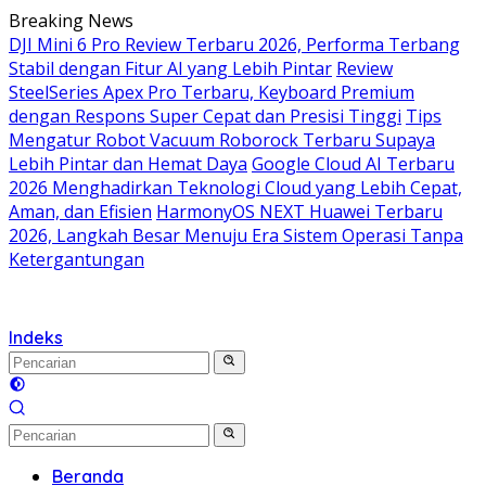
Langsung
Breaking News
ke
DJI Mini 6 Pro Review Terbaru 2026, Performa Terbang
konten
Stabil dengan Fitur AI yang Lebih Pintar
Review
SteelSeries Apex Pro Terbaru, Keyboard Premium
dengan Respons Super Cepat dan Presisi Tinggi
Tips
Mengatur Robot Vacuum Roborock Terbaru Supaya
Lebih Pintar dan Hemat Daya
Google Cloud AI Terbaru
2026 Menghadirkan Teknologi Cloud yang Lebih Cepat,
Aman, dan Efisien
HarmonyOS NEXT Huawei Terbaru
2026, Langkah Besar Menuju Era Sistem Operasi Tanpa
Ketergantungan
Indeks
Beranda