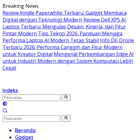
Langsung
Breaking News
ke
Review Kindle Paperwhite Terbaru: Gadget Membaca
konten
Digital dengan Teknologi Modern
Review Dell XPS AI
Laptop Terbaru: Mengulas Desain, Kinerja, dan Fitur
Pintar Modern
Tips Tekno 2026: Panduan Menjaga
Performa Laptop AI Modern Tetap Stabil
Info DJI Drone
Terbaru 2026: Performa Canggih dan Fitur Modern
untuk Kreator Digital
Mengenal Perkembangan Edge AI
untuk Industri Modern dengan Sistem Komputasi Lebih
Cepat
Indeks
Beranda
Gadget