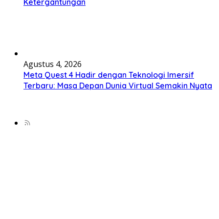
Ketergantungan
Agustus 4, 2026
Meta Quest 4 Hadir dengan Teknologi Imersif
Terbaru: Masa Depan Dunia Virtual Semakin Nyata
© Copyright 2025, All Rights Reserved | WadahBerita.id
Beranda
Gadget
Software & Hardware
Tips Tekno
Info Tekno
Inovasi