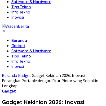
Software & Hardware
Tips Tekno
Info Tekno
Inovasi
Beranda
Gadget
Software & Hardware
Tips Tekno
Info Tekno
Inovasi
Beranda
Gadget
Gadget Kekinian 2026: Inovasi
Perangkat Portable dengan Fitur Pintar yang Semakin
Lengkap
Gadget
Gadget Kekinian 2026: Inovasi