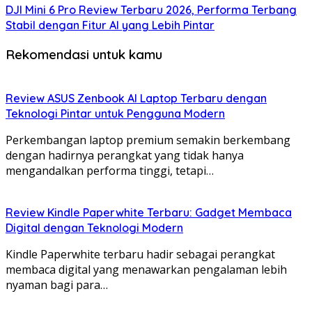
DJI Mini 6 Pro Review Terbaru 2026, Performa Terbang
Stabil dengan Fitur AI yang Lebih Pintar
Rekomendasi untuk kamu
Review ASUS Zenbook AI Laptop Terbaru dengan
Teknologi Pintar untuk Pengguna Modern
Perkembangan laptop premium semakin berkembang
dengan hadirnya perangkat yang tidak hanya
mengandalkan performa tinggi, tetapi…
Review Kindle Paperwhite Terbaru: Gadget Membaca
Digital dengan Teknologi Modern
Kindle Paperwhite terbaru hadir sebagai perangkat
membaca digital yang menawarkan pengalaman lebih
nyaman bagi para…