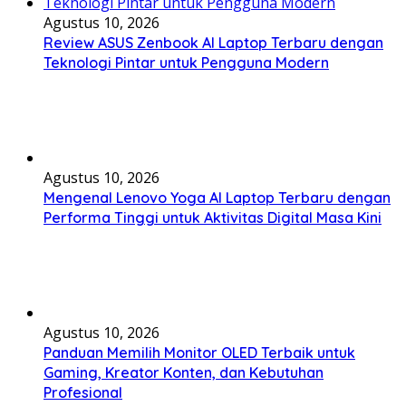
Agustus 10, 2026
Review ASUS Zenbook AI Laptop Terbaru dengan
Teknologi Pintar untuk Pengguna Modern
Agustus 10, 2026
Mengenal Lenovo Yoga AI Laptop Terbaru dengan
Performa Tinggi untuk Aktivitas Digital Masa Kini
Agustus 10, 2026
Panduan Memilih Monitor OLED Terbaik untuk
Gaming, Kreator Konten, dan Kebutuhan
Profesional