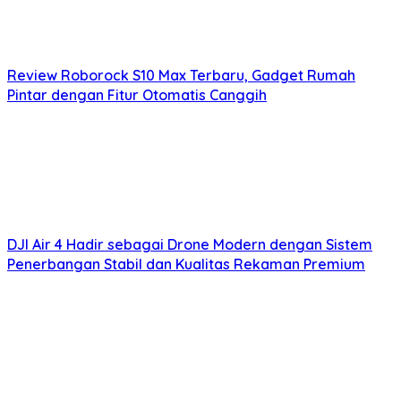
Review Roborock S10 Max Terbaru, Gadget Rumah
Pintar dengan Fitur Otomatis Canggih
DJI Air 4 Hadir sebagai Drone Modern dengan Sistem
Penerbangan Stabil dan Kualitas Rekaman Premium