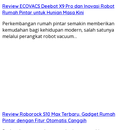
Review ECOVACS Deebot X9 Pro dan Inovasi Robot
Rumah Pintar untuk Hunian Masa Kini
Perkembangan rumah pintar semakin memberikan
kemudahan bagi kehidupan modern, salah satunya
melalui perangkat robot vacuum…
Review Roborock S10 Max Terbaru, Gadget Rumah
Pintar dengan Fitur Otomatis Canggih