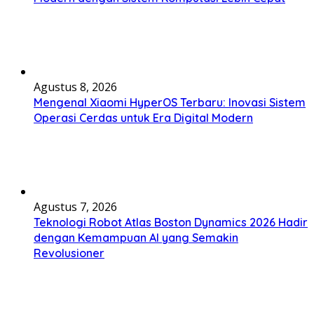
Agustus 8, 2026
Mengenal Xiaomi HyperOS Terbaru: Inovasi Sistem
Operasi Cerdas untuk Era Digital Modern
Agustus 7, 2026
Teknologi Robot Atlas Boston Dynamics 2026 Hadir
dengan Kemampuan AI yang Semakin
Revolusioner