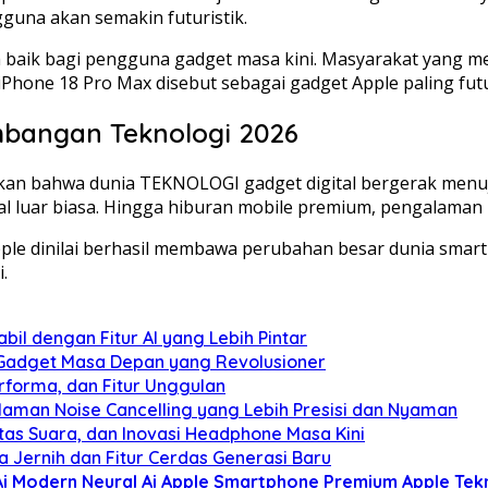
guna akan semakin futuristik.
bih baik bagi pengguna gadget masa kini. Masyarakat ya
iPhone 18 Pro Max disebut sebagai gadget Apple paling futuri
mbangan Teknologi 2026
n bahwa dunia TEKNOLOGI gadget digital bergerak menuju 
 luar biasa. Hingga hiburan mobile premium, pengalaman 
le dinilai berhasil membawa perubahan besar dunia smart
.
bil dengan Fitur AI yang Lebih Pintar
: Gadget Masa Depan yang Revolusioner
rforma, dan Fitur Unggulan
aman Noise Cancelling yang Lebih Presisi dan Nyaman
tas Suara, dan Inovasi Headphone Masa Kini
 Jernih dan Fitur Cerdas Generasi Baru
Ai Modern
Neural Ai Apple
Smartphone Premium Apple
Tek