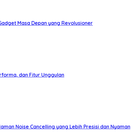
: Gadget Masa Depan yang Revolusioner
rforma, dan Fitur Unggulan
aman Noise Cancelling yang Lebih Presisi dan Nyaman