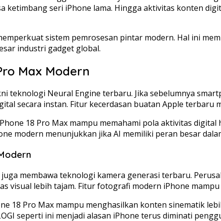
etimbang seri iPhone lama. Hingga aktivitas konten digit
memperkuat sistem pemrosesan pintar modern. Hal ini me
sar industri gadget global.
 Pro Max Modern
yakni teknologi Neural Engine terbaru. Jika sebelumnya s
igital secara instan. Fitur kecerdasan buatan Apple terbar
iPhone 18 Pro Max mampu memahami pola aktivitas digital h
hone modern menunjukkan jika AI memiliki peran besar dal
 Modern
ax juga membawa teknologi kamera generasi terbaru. Perus
s visual lebih tajam. Fitur fotografi modern iPhone mampu
ne 18 Pro Max mampu menghasilkan konten sinematik lebih 
 seperti ini menjadi alasan iPhone terus diminati penggu