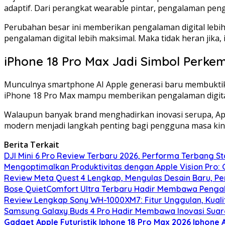
adaptif. Dari perangkat wearable pintar, pengalaman peng
Perubahan besar ini memberikan pengalaman digital le
pengalaman digital lebih maksimal. Maka tidak heran jika, 
iPhone 18 Pro Max Jadi Simbol Perke
Munculnya smartphone AI Apple generasi baru membuktika
iPhone 18 Pro Max mampu memberikan pengalaman digital
Walaupun banyak brand menghadirkan inovasi serupa, App
modern menjadi langkah penting bagi pengguna masa kini
Berita Terkait
DJI Mini 6 Pro Review Terbaru 2026, Performa Terbang Sta
Mengoptimalkan Produktivitas dengan Apple Vision Pro
Review Meta Quest 4 Lengkap, Mengulas Desain Baru, Pe
Bose QuietComfort Ultra Terbaru Hadir Membawa Pengal
Review Lengkap Sony WH-1000XM7: Fitur Unggulan, Kuali
Samsung Galaxy Buds 4 Pro Hadir Membawa Inovasi Suara
Gadget Apple Futuristik
Iphone 18 Pro Max 2026
Iphone 