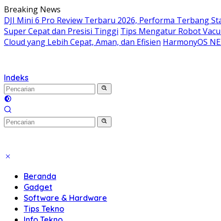
Langsung
Breaking News
ke
DJI Mini 6 Pro Review Terbaru 2026, Performa Terbang Sta
konten
Super Cepat dan Presisi Tinggi
Tips Mengatur Robot Vacu
Cloud yang Lebih Cepat, Aman, dan Efisien
HarmonyOS NEX
Indeks
Beranda
Gadget
Software & Hardware
Tips Tekno
Info Tekno