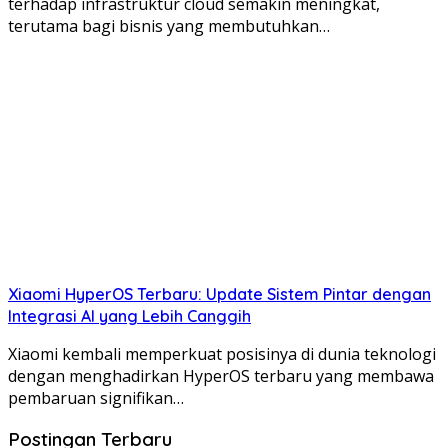
terhadap infrastruktur cloud semakin meningkat,
terutama bagi bisnis yang membutuhkan…
Xiaomi HyperOS Terbaru: Update Sistem Pintar dengan
Integrasi AI yang Lebih Canggih
Xiaomi kembali memperkuat posisinya di dunia teknologi
dengan menghadirkan HyperOS terbaru yang membawa
pembaruan signifikan…
Postingan Terbaru