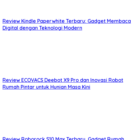
Review Kindle Paperwhite Terbaru: Gadget Membaca
Digital dengan Teknologi Modern
Review ECOVACS Deebot X9 Pro dan Inovasi Robot
Rumah Pintar untuk Hunian Masa Kini
Review Roborock S10 Max Terbaru, Gadget Rumah