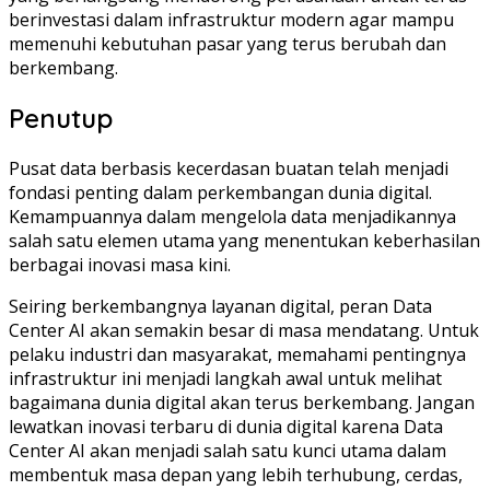
berinvestasi dalam infrastruktur modern agar mampu
memenuhi kebutuhan pasar yang terus berubah dan
berkembang.
Penutup
Pusat data berbasis kecerdasan buatan telah menjadi
fondasi penting dalam perkembangan dunia digital.
Kemampuannya dalam mengelola data menjadikannya
salah satu elemen utama yang menentukan keberhasilan
berbagai inovasi masa kini.
Seiring berkembangnya layanan digital, peran Data
Center AI akan semakin besar di masa mendatang. Untuk
pelaku industri dan masyarakat, memahami pentingnya
infrastruktur ini menjadi langkah awal untuk melihat
bagaimana dunia digital akan terus berkembang. Jangan
lewatkan inovasi terbaru di dunia digital karena Data
Center AI akan menjadi salah satu kunci utama dalam
membentuk masa depan yang lebih terhubung, cerdas,