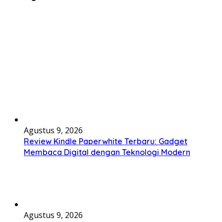
Agustus 9, 2026
Review Kindle Paperwhite Terbaru: Gadget
Membaca Digital dengan Teknologi Modern
Agustus 9, 2026