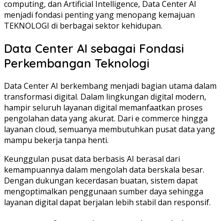
computing, dan Artificial Intelligence, Data Center AI
menjadi fondasi penting yang menopang kemajuan
TEKNOLOGI di berbagai sektor kehidupan.
Data Center AI sebagai Fondasi
Perkembangan Teknologi
Data Center AI berkembang menjadi bagian utama dalam
transformasi digital. Dalam lingkungan digital modern,
hampir seluruh layanan digital memanfaatkan proses
pengolahan data yang akurat. Dari e commerce hingga
layanan cloud, semuanya membutuhkan pusat data yang
mampu bekerja tanpa henti.
Keunggulan pusat data berbasis AI berasal dari
kemampuannya dalam mengolah data berskala besar.
Dengan dukungan kecerdasan buatan, sistem dapat
mengoptimalkan penggunaan sumber daya sehingga
layanan digital dapat berjalan lebih stabil dan responsif.