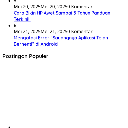
5
Mei 20, 2025
Mei 20, 2025
0 Komentar
Cara Bikin HP Awet Sampai 5 Tahun Panduan
Terkini!!
6
Mei 21, 2025
Mei 21, 2025
0 Komentar
Mengatasi Error “Sayangnya Aplikasi Telah
Berhenti” di Android
Postingan Populer