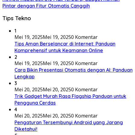
Pintar dengan Fitur Otomatis Canggih
Tips Tekno
1
Mei 19, 2025
Mei 19, 2025
0 Komentar
Tips Aman Berselancar di Internet: Panduan
Komprehensif untuk Keamanan Online
2
Mei 19, 2025
Mei 19, 2025
0 Komentar
Cara Bikin Presentasi Otomatis dengan AI: Panduan
Lengkap
3
Mei 20, 2025
Mei 20, 2025
0 Komentar
Trik Gadget Murah Rasa Flagship Panduan untuk
Pengguna Cerdas
4
Mei 20, 2025
Mei 20, 2025
0 Komentar
Pengaturan Tersembunyi Android yang Jarang
Diketahui!