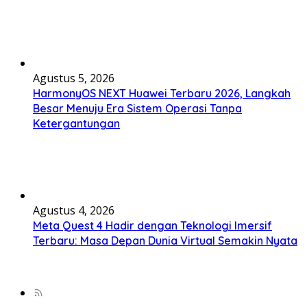
Agustus 5, 2026
HarmonyOS NEXT Huawei Terbaru 2026, Langkah
Besar Menuju Era Sistem Operasi Tanpa
Ketergantungan
Agustus 4, 2026
Meta Quest 4 Hadir dengan Teknologi Imersif
Terbaru: Masa Depan Dunia Virtual Semakin Nyata