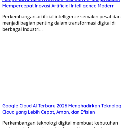
Mempercepat Inovasi Artificial Intelligence Modern
Perkembangan artificial intelligence semakin pesat dan
menjadi bagian penting dalam transformasi digital di
berbagai industri….
Google Cloud AI Terbaru 2026 Menghadirkan Teknologi
Cloud yang Lebih Cepat, Aman, dan Efisien
Perkembangan teknologi digital membuat kebutuhan