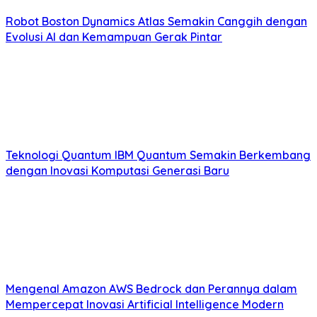
Robot Boston Dynamics Atlas Semakin Canggih dengan
Evolusi AI dan Kemampuan Gerak Pintar
Teknologi Quantum IBM Quantum Semakin Berkembang
dengan Inovasi Komputasi Generasi Baru
Mengenal Amazon AWS Bedrock dan Perannya dalam
Mempercepat Inovasi Artificial Intelligence Modern