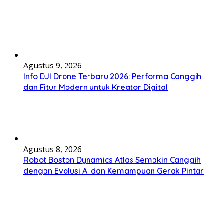
Agustus 9, 2026
Info DJI Drone Terbaru 2026: Performa Canggih
dan Fitur Modern untuk Kreator Digital
Agustus 8, 2026
Robot Boston Dynamics Atlas Semakin Canggih
dengan Evolusi AI dan Kemampuan Gerak Pintar