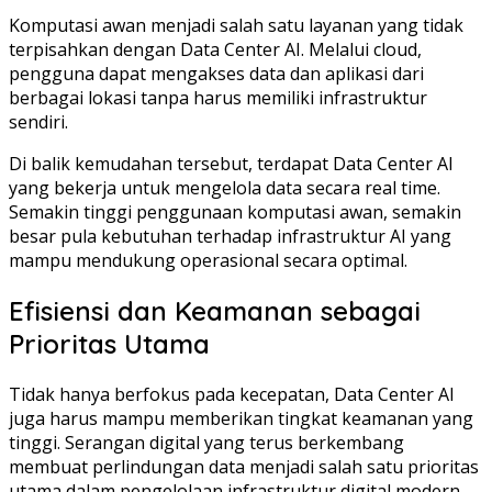
Komputasi awan menjadi salah satu layanan yang tidak
terpisahkan dengan Data Center AI. Melalui cloud,
pengguna dapat mengakses data dan aplikasi dari
berbagai lokasi tanpa harus memiliki infrastruktur
sendiri.
Di balik kemudahan tersebut, terdapat Data Center AI
yang bekerja untuk mengelola data secara real time.
Semakin tinggi penggunaan komputasi awan, semakin
besar pula kebutuhan terhadap infrastruktur AI yang
mampu mendukung operasional secara optimal.
Efisiensi dan Keamanan sebagai
Prioritas Utama
Tidak hanya berfokus pada kecepatan, Data Center AI
juga harus mampu memberikan tingkat keamanan yang
tinggi. Serangan digital yang terus berkembang
membuat perlindungan data menjadi salah satu prioritas
utama dalam pengelolaan infrastruktur digital modern.