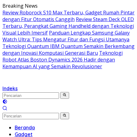
Langsung
Breaking News
ke
Review Roborock S10 Max Terbaru, Gadget Rumah Pintar
konten
dengan Fitur Otomatis Canggih
Review Steam Deck OLED
Terbaru, Perangkat Gaming Handheld dengan Teknologi
Visual Lebih Imersif
Panduan Lengkap Samsung Galaxy
Watch Ultra: Tips Mengatur Fitur dan Fungsi Utamanya
Teknologi Quantum IBM Quantum Semakin Berkembang
dengan Inovasi Komputasi Generasi Baru
Teknologi
Robot Atlas Boston Dynamics 2026 Hadir dengan
Kemampuan AI yang Semakin Revolusioner
Indeks
Beranda
Gadget