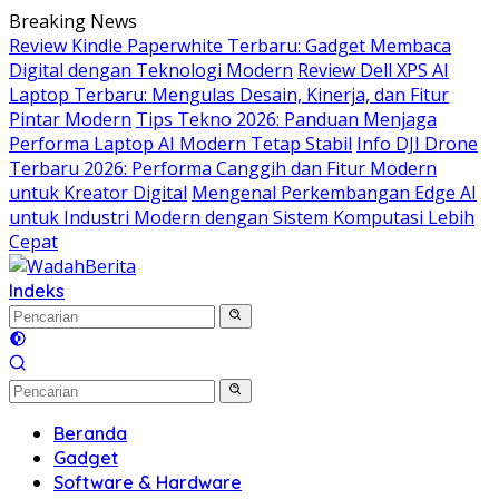
Langsung
Breaking News
ke
Review Kindle Paperwhite Terbaru: Gadget Membaca
konten
Digital dengan Teknologi Modern
Review Dell XPS AI
Laptop Terbaru: Mengulas Desain, Kinerja, dan Fitur
Pintar Modern
Tips Tekno 2026: Panduan Menjaga
Performa Laptop AI Modern Tetap Stabil
Info DJI Drone
Terbaru 2026: Performa Canggih dan Fitur Modern
untuk Kreator Digital
Mengenal Perkembangan Edge AI
untuk Industri Modern dengan Sistem Komputasi Lebih
Cepat
Indeks
Beranda
Gadget
Software & Hardware