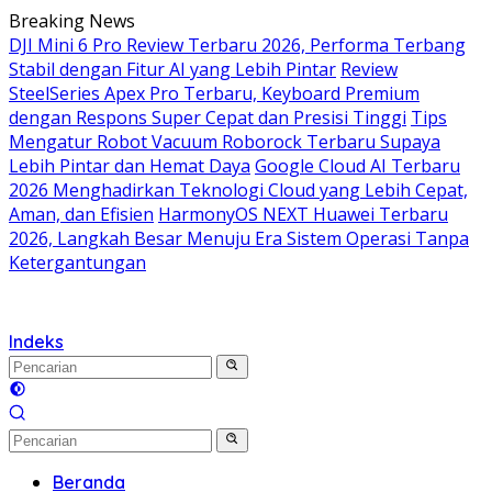
Langsung
Breaking News
ke
DJI Mini 6 Pro Review Terbaru 2026, Performa Terbang
konten
Stabil dengan Fitur AI yang Lebih Pintar
Review
SteelSeries Apex Pro Terbaru, Keyboard Premium
dengan Respons Super Cepat dan Presisi Tinggi
Tips
Mengatur Robot Vacuum Roborock Terbaru Supaya
Lebih Pintar dan Hemat Daya
Google Cloud AI Terbaru
2026 Menghadirkan Teknologi Cloud yang Lebih Cepat,
Aman, dan Efisien
HarmonyOS NEXT Huawei Terbaru
2026, Langkah Besar Menuju Era Sistem Operasi Tanpa
Ketergantungan
Indeks
Beranda