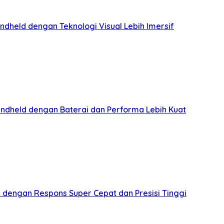
held dengan Teknologi Visual Lebih Imersif
ndheld dengan Baterai dan Performa Lebih Kuat
 dengan Respons Super Cepat dan Presisi Tinggi