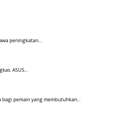
bawa peningkatan…
ngkas. ASUS…
ma bagi pemain yang membutuhkan…