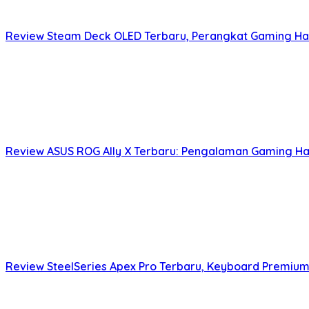
Review Steam Deck OLED Terbaru, Perangkat Gaming Hand
Review ASUS ROG Ally X Terbaru: Pengalaman Gaming Ha
Review SteelSeries Apex Pro Terbaru, Keyboard Premium