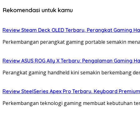
Rekomendasi untuk kamu
Review Steam Deck OLED Terbaru, Perangkat Gaming Hand
Perkembangan perangkat gaming portable semakin mena
Review ASUS ROG Ally X Terbaru: Pengalaman Gaming Ha
Perangkat gaming handheld kini semakin berkembang de
Review SteelSeries Apex Pro Terbaru, Keyboard Premium
Perkembangan teknologi gaming membuat kebutuhan ter