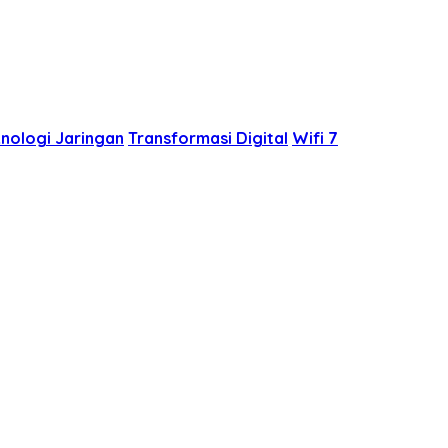
nologi Jaringan
Transformasi Digital
Wifi 7