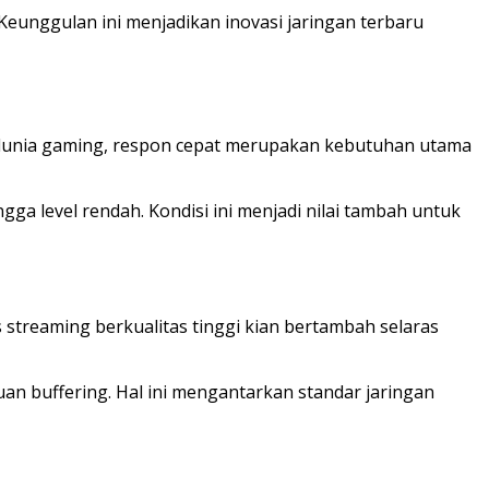
eunggulan ini menjadikan inovasi jaringan terbaru
m dunia gaming, respon cepat merupakan kebutuhan utama
a level rendah. Kondisi ini menjadi nilai tambah untuk
 streaming berkualitas tinggi kian bertambah selaras
an buffering. Hal ini mengantarkan standar jaringan