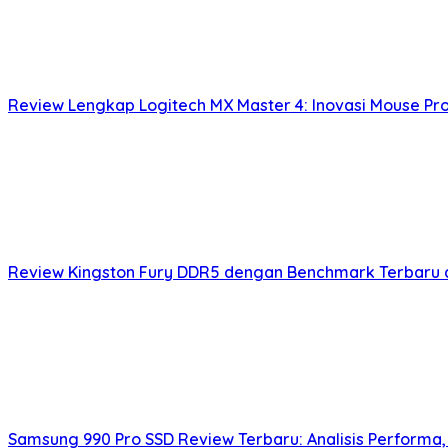
Review Lengkap Logitech MX Master 4: Inovasi Mouse Pr
Review Kingston Fury DDR5 dengan Benchmark Terbaru da
Samsung 990 Pro SSD Review Terbaru: Analisis Performa, E