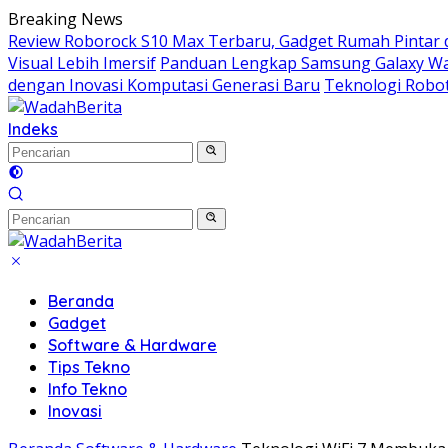
Langsung
Breaking News
ke
Review Roborock S10 Max Terbaru, Gadget Rumah Pintar 
konten
Visual Lebih Imersif
Panduan Lengkap Samsung Galaxy Wat
dengan Inovasi Komputasi Generasi Baru
Teknologi Robo
Indeks
Beranda
Gadget
Software & Hardware
Tips Tekno
Info Tekno
Inovasi