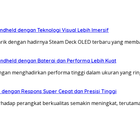
held dengan Teknologi Visual Lebih Imersif
rik dengan hadirnya Steam Deck OLED terbaru yang mem
ndheld dengan Baterai dan Performa Lebih Kuat
ngan menghadirkan performa tinggi dalam ukuran yang ri
 dengan Respons Super Cepat dan Presisi Tinggi
hadap perangkat berkualitas semakin meningkat, teruta