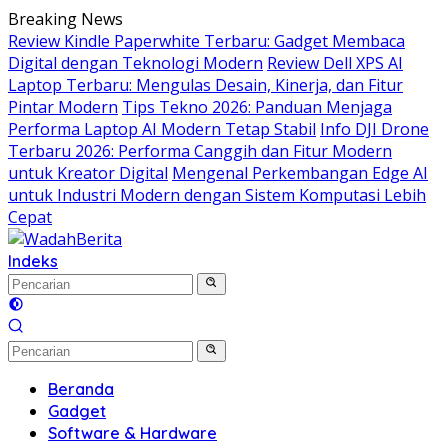
Langsung
Breaking News
ke
Review Kindle Paperwhite Terbaru: Gadget Membaca
konten
Digital dengan Teknologi Modern
Review Dell XPS AI
Laptop Terbaru: Mengulas Desain, Kinerja, dan Fitur
Pintar Modern
Tips Tekno 2026: Panduan Menjaga
Performa Laptop AI Modern Tetap Stabil
Info DJI Drone
Terbaru 2026: Performa Canggih dan Fitur Modern
untuk Kreator Digital
Mengenal Perkembangan Edge AI
untuk Industri Modern dengan Sistem Komputasi Lebih
Cepat
Indeks
Beranda
Gadget
Software & Hardware