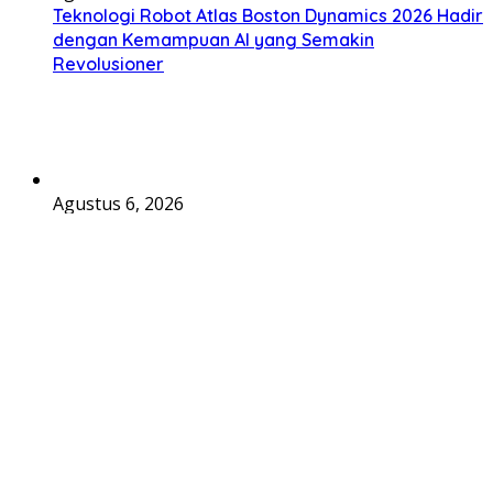
Teknologi Robot Atlas Boston Dynamics 2026 Hadir
dengan Kemampuan AI yang Semakin
Revolusioner
Agustus 6, 2026
DJI Matrice Generasi Baru: Transformasi Drone
Industri dengan Sistem Pintar dan Performa Lebih
Optimal
Agustus 5, 2026
HarmonyOS NEXT Huawei Terbaru 2026, Langkah
Besar Menuju Era Sistem Operasi Tanpa
Ketergantungan