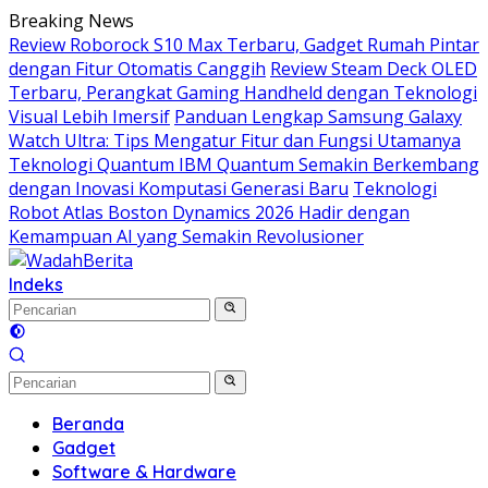
Langsung
Breaking News
ke
Review Roborock S10 Max Terbaru, Gadget Rumah Pintar
konten
dengan Fitur Otomatis Canggih
Review Steam Deck OLED
Terbaru, Perangkat Gaming Handheld dengan Teknologi
Visual Lebih Imersif
Panduan Lengkap Samsung Galaxy
Watch Ultra: Tips Mengatur Fitur dan Fungsi Utamanya
Teknologi Quantum IBM Quantum Semakin Berkembang
dengan Inovasi Komputasi Generasi Baru
Teknologi
Robot Atlas Boston Dynamics 2026 Hadir dengan
Kemampuan AI yang Semakin Revolusioner
Indeks
Beranda
Gadget
Software & Hardware