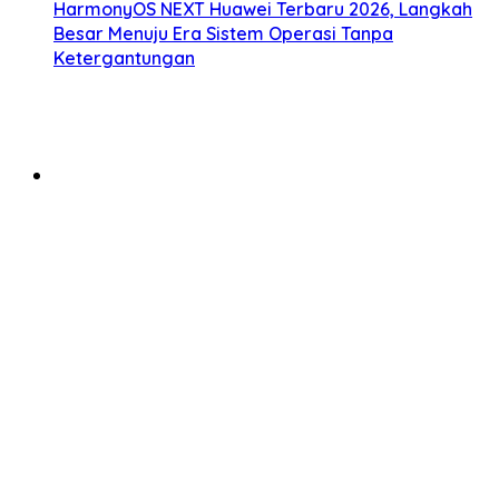
HarmonyOS NEXT Huawei Terbaru 2026, Langkah
Besar Menuju Era Sistem Operasi Tanpa
Ketergantungan
Agustus 4, 2026
Meta Quest 4 Hadir dengan Teknologi Imersif
Terbaru: Masa Depan Dunia Virtual Semakin Nyata
Agustus 3, 2026
Inovasi Apple Vision Pro Hadirkan Mixed Reality
Lebih Natural untuk Produktivitas dan Hiburan